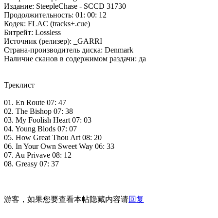
Издание: SteepleChase - SCCD 31730
Продолжительность: 01: 00: 12
Кодек: FLAC (tracks+.cue)
Битрейт: Lossless
Источник (релизер): _GARRI
Страна-производитель диска: Denmark
Наличие сканов в содержимом раздачи: да
Треклист
01. En Route 07: 47
02. The Bishop 07: 38
03. My Foolish Heart 07: 03
04. Young Blods 07: 07
05. How Great Thou Art 08: 20
06. In Your Own Sweet Way 06: 33
07. Au Privave 08: 12
08. Greasy 07: 37
游客，如果您要查看本帖隐藏内容请
回复