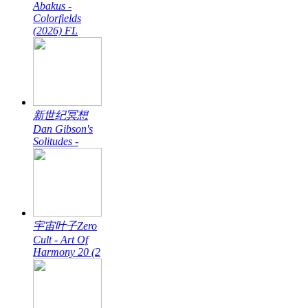
Abakus -
Colorfields
(2026) FL
新世纪冥想
Dan Gibson's
Solitudes -
宇宙叶子Zero
Cult - Art Of
Harmony 20 (2