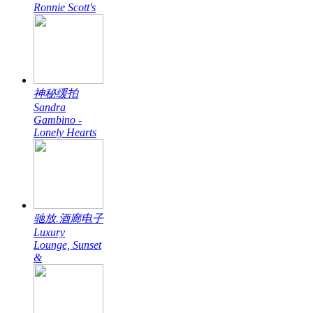
Ronnie Scott's
神秘缓拍
Sandra
Gambino -
Lonely Hearts
驰放.酒廊电子
Luxury
Lounge, Sunset
&