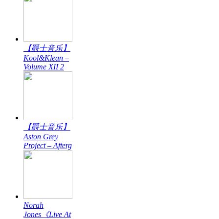
【爵士音乐】
Kool&Klean –
Volume XII 2
【爵士音乐】
Aston Grey
Project – Afterg
Norah
Jones《Live At