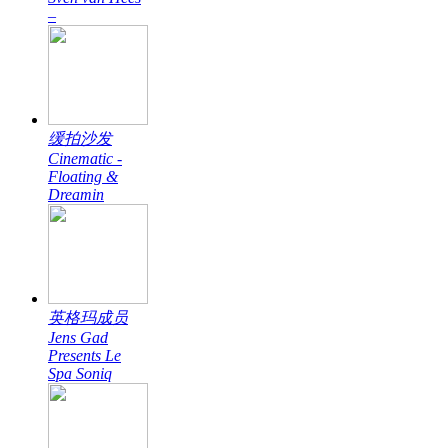
–
缓拍沙发
Cinematic -
Floating &
Dreamin
英格玛成员
Jens Gad
Presents Le
Spa Soniq