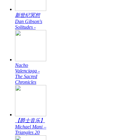
新世纪冥想
Dan Gibson's
Solitudes -
Nacho
Valenciaga -
The Sacred
Chronicles
【爵士音乐】
Michael Mani –
Triangles 20