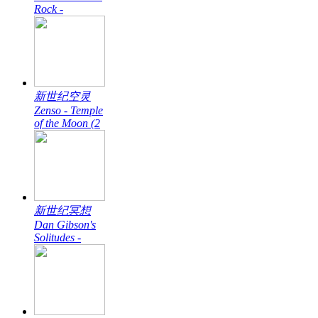
Rock -
新世纪空灵
Zenso - Temple
of the Moon (2
新世纪冥想
Dan Gibson's
Solitudes -