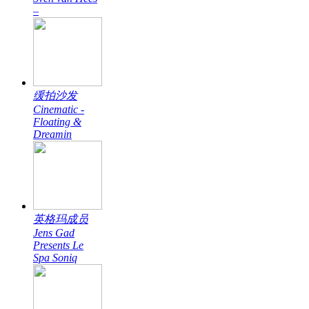
–
缓拍沙发
Cinematic -
Floating &
Dreamin
英格玛成员
Jens Gad
Presents Le
Spa Soniq