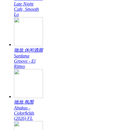
Late Night
Cafe, Smooth
Lo
驰放.休闲酒廊
Sardana
Groove - El
Ritmo
驰放.氛围
Abakus -
Colorfields
(2026) FL