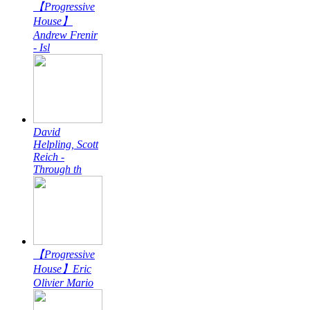
【Progressive
House】
Andrew Frenir
- Isl
David
Helpling, Scott
Reich -
Through th
【Progressive
House】Eric
Olivier Mario