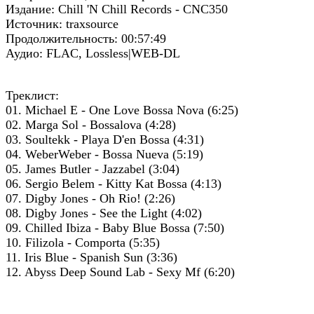
Издание: Chill 'N Chill Records - CNC350
Источник: traxsource
Продолжительность: 00:57:49
Аудио: FLAC, Lossless|WEB-DL
Треклист:
01. Michael E - One Love Bossa Nova (6:25)
02. Marga Sol - Bossalova (4:28)
03. Soultekk - Playa D'en Bossa (4:31)
04. WeberWeber - Bossa Nueva (5:19)
05. James Butler - Jazzabel (3:04)
06. Sergio Belem - Kitty Kat Bossa (4:13)
07. Digby Jones - Oh Rio! (2:26)
08. Digby Jones - See the Light (4:02)
09. Chilled Ibiza - Baby Blue Bossa (7:50)
10. Filizola - Comporta (5:35)
11. Iris Blue - Spanish Sun (3:36)
12. Abyss Deep Sound Lab - Sexy Mf (6:20)