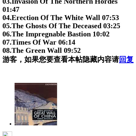
03.Invasion Of The Northern Hordes
01:47
04.Erection Of The White Wall 07:53
05.The Ghosts Of The Deceased 03:25
06.The Impregnable Bastion 10:02
07.Times Of War 06:14
08.The Green Wall 09:52
游客，如果您要查看本帖隐藏内容请
回复