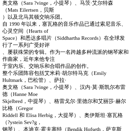
奥文格（Sara ?vinge，小提琴）、马茨·艾尔特森
（Mats Eilertsen，贝斯
）以及北马其顿交响乐团。
自 1990 年以来，塞瓦格的音乐作品已通过索尼音乐、
心灵空间（Hearts of
Space）和悉达多唱片（Siddhartha Records）在全球发
行了一系列广受好评
、屡获殊荣的专辑。作为一名跨越多种流派的钢琴家和
作曲家，近年来他专注
于室内乐、交响乐和合唱作品的创作。
整个乐团阵容包括艾米莉·胡尔特马克（Emily
Hultmark，巴松管）、萨拉·
奥文格（Sara ?vinge，小提琴）、汉内·莫·斯凯尔布雷
德（Hanne Moe
Skjelbred，中提琴）、格雷戈尔·里德尔和艾丽莎·赫尔
比格（Gregor
Riddell 和 Elisa Herbig，大提琴）、奥伊斯坦·塞瓦格
（?ystein Sev?g，
钢琴）、本迪克·霍夫塞特（Bendik Hofseth，萨克斯