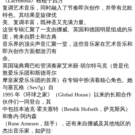
《Lacrimosa》根植于西方
复调艺术音乐，同时融入了节奏即兴创作，并带有北欧
特色。其结果是旋律优
美、复调丰富，既神圣又充满力量。
这张专辑汇聚了一支由挪威、英国和德国明星组成的乐
团，将来自爵士和古典
音乐界的顶尖声音汇聚一堂，这些音乐家在艺术音乐和
即兴创作方面都游刃有
余。
英国瑞典裔巴松管演奏家艾米丽·胡尔特马克（曾是伦
敦爱乐乐团和斯德哥尔
摩皇家爱乐乐团的首席）在专辑中扮演着核心角色。她
与塞瓦格（Sev?g）自
1995 年《环球之家》（Global House）以来的长期合作
伙伴们一同登台，其
中包括本迪克·霍夫塞特（Bendik Hofseth，萨克斯风）
和鲁内·阿内森
（Rune Arnesen，鼓手），还有来自挪威及其他地区的
杰出音乐家，如萨拉·