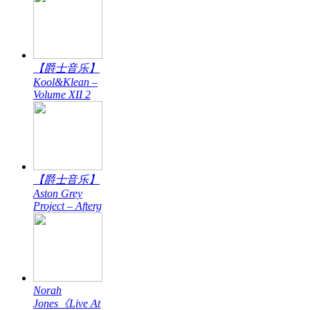
【爵士音乐】
Kool&Klean –
Volume XII 2
【爵士音乐】
Aston Grey
Project – Afterg
Norah
Jones《Live At