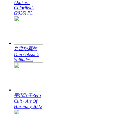
Abakus -
Colorfields
(2026) FL
新世纪冥想
Dan Gibson's
Solitudes -
宇宙叶子Zero
Cult - Art Of
Harmony 20 (2