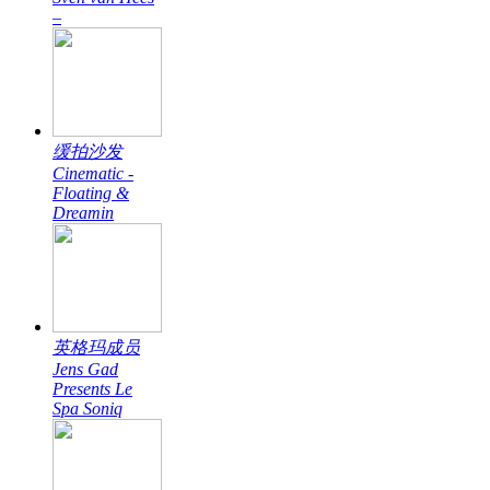
–
缓拍沙发
Cinematic -
Floating &
Dreamin
英格玛成员
Jens Gad
Presents Le
Spa Soniq