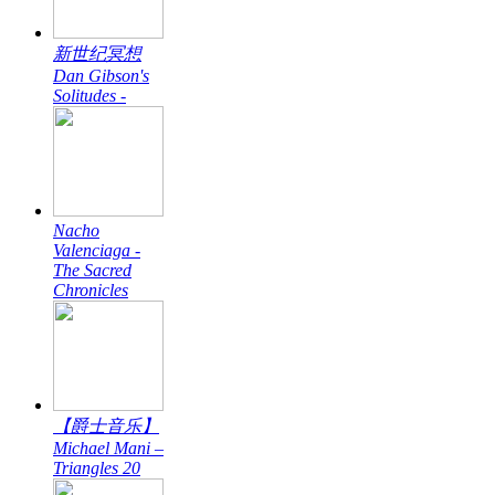
新世纪冥想
Dan Gibson's
Solitudes -
Nacho
Valenciaga -
The Sacred
Chronicles
【爵士音乐】
Michael Mani –
Triangles 20