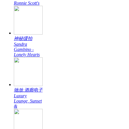
Ronnie Scott's
神秘缓拍
Sandra
Gambino -
Lonely Hearts
驰放.酒廊电子
Luxury
Lounge, Sunset
&