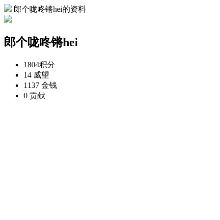
郎个咙咚锵hei的资料
郎个咙咚锵hei
1804
积分
14
威望
1137
金钱
0
贡献