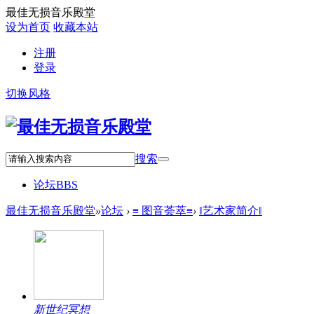
最佳无损音乐殿堂
设为首页
收藏本站
注册
登录
切换风格
搜索
论坛
BBS
最佳无损音乐殿堂
»
论坛
›
≡ 图音荟萃≡
›
‖艺术家简介‖
新世纪冥想