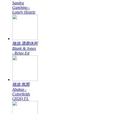
Sandra
Gambino -
Lonely Hearts
驰放.酒廊休闲
Blank & Jones
- Relax Ed
驰放.氛围
Abakus -
Colorfields
(2026) FL