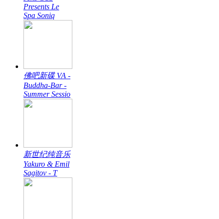
Presents Le
Spa Soniq
佛吧新碟 VA -
Buddha-Bar -
Summer Sessio
新世纪纯音乐
Yakuro & Emil
Sagitov - T