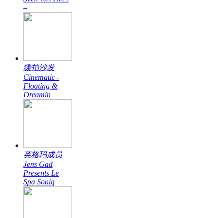
–
缓拍沙发
Cinematic -
Floating &
Dreamin
英格玛成员
Jens Gad
Presents Le
Spa Soniq