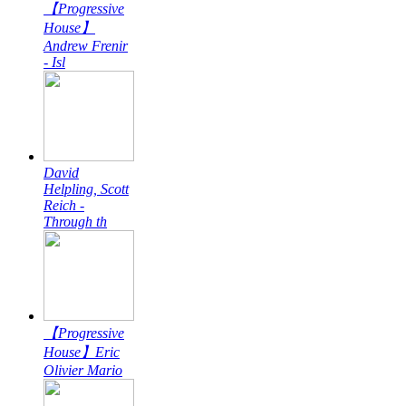
【Progressive
House】
Andrew Frenir
- Isl
David
Helpling, Scott
Reich -
Through th
【Progressive
House】Eric
Olivier Mario