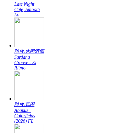
Late Night
Cafe, Smooth
Lo
驰放.休闲酒廊
Sardana
Groove - El
Ritmo
驰放.氛围
Abakus -
Colorfields
(2026) FL