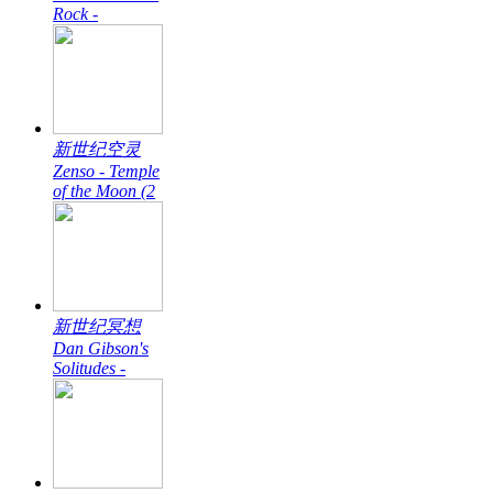
Rock -
新世纪空灵
Zenso - Temple
of the Moon (2
新世纪冥想
Dan Gibson's
Solitudes -