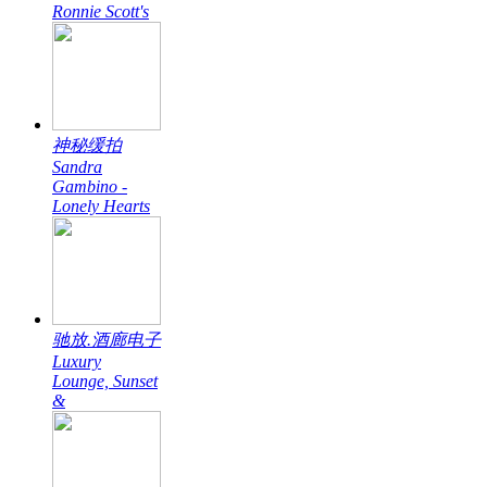
Ronnie Scott's
神秘缓拍
Sandra
Gambino -
Lonely Hearts
驰放.酒廊电子
Luxury
Lounge, Sunset
&