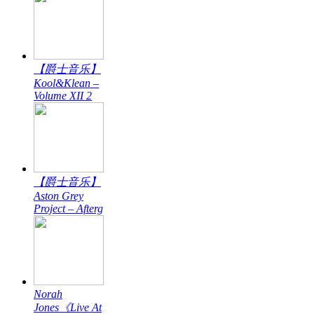
【爵士音乐】
Kool&Klean –
Volume XII 2
【爵士音乐】
Aston Grey
Project – Afterg
Norah
Jones《Live At