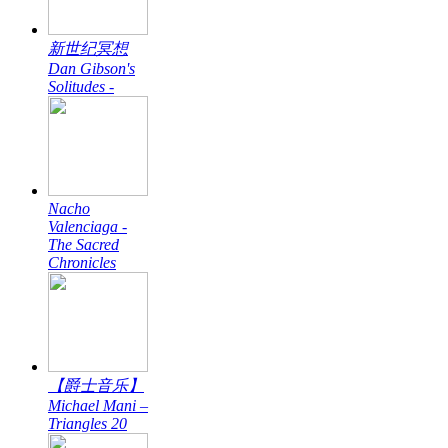
新世纪冥想
Dan Gibson's
Solitudes -
Nacho
Valenciaga -
The Sacred
Chronicles
【爵士音乐】
Michael Mani –
Triangles 20