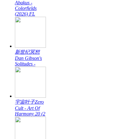
Abakus -
Colorfields
(2026) FL
新世纪冥想
Dan Gibson's
Solitudes -
宇宙叶子Zero
Cult - Art Of
Harmony 20 (2