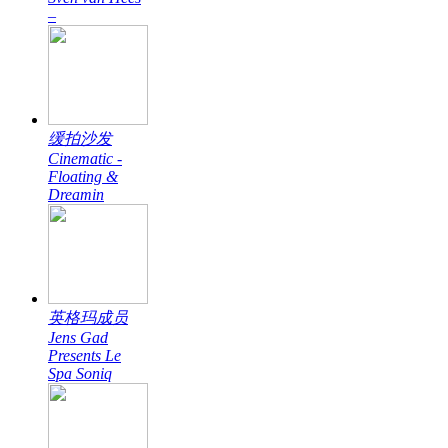
–
缓拍沙发
Cinematic -
Floating &
Dreamin
英格玛成员
Jens Gad
Presents Le
Spa Soniq