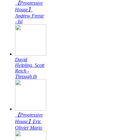
【Progressive
House】
Andrew Frenir
- Isl
David
Helpling, Scott
Reich -
Through th
【Progressive
House】Eric
Olivier Mario