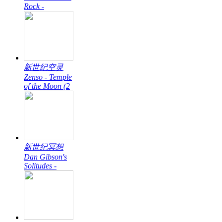
Rock -
新世纪空灵
Zenso - Temple
of the Moon (2
新世纪冥想
Dan Gibson's
Solitudes -