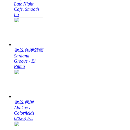
Late Night
Cafe, Smooth
Lo
驰放.休闲酒廊
Sardana
Groove - El
Ritmo
驰放.氛围
Abakus -
Colorfields
(2026) FL