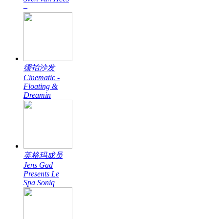
–
缓拍沙发
Cinematic -
Floating &
Dreamin
英格玛成员
Jens Gad
Presents Le
Spa Soniq